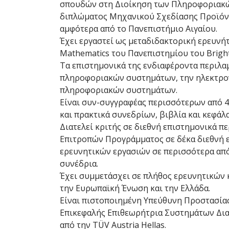
σπουδών στη Διοίκηση των Πληροφοριακ
διπλώματος Μηχανικού Σχεδίασης Προϊόν
αμφότερα από το Πανεπιστήμιο Αιγαίου.
Έχει εργαστεί ως μεταδιδακτορική ερευνήτ
Mathematics του Πανεπιστημίου του Bright
Τα επιστημονικά της ενδιαφέροντα περιλα
πληροφοριακών συστημάτων, την ηλεκτρον
πληροφοριακών συστημάτων.
Είναι συν-συγγραφέας περισσότερων από 4
και πρακτικά συνεδρίων, βιβλία και κεφάλ
Διατελεί κριτής σε διεθνή επιστημονικά π
Επιτροπών Προγράμματος σε δέκα διεθνή ε
ερευνητικών εργασιών σε περισσότερα από
συνέδρια.
Έχει συμμετάσχει σε πλήθος ερευνητικών
την Ευρωπαϊκή Ένωση και την Ελλάδα.
Είναι πιστοποιημένη Υπεύθυνη Προστασίας
Επικεφαλής Επιθεωρήτρια Συστημάτων Δια
από την TÜV Austria Hellas.