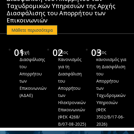
Ταχυδρομικών Υπηρεσιών της Αρχής
Διασφάλισης του Απορρήτου των
Επικοινωνιών
Μάθετε περισσότερα
01
02
03
Αρχή
Νέος
Νέος
Διασφάλισης
Κανονισμός
κανονισμός για
του
για τη
τη Διασφάλιση
Απορρήτου
Διασφάλιση
του
των
του
Απορρήτου
Επικοινωνιών
Απορρήτου
των
(ΑΔΑΕ)
των
Ταχυδρομικών
Ηλεκτρονικών
Υπηρεσιών
Επικοινωνιών
(ΦΕΚ
(ΦΕΚ 4268/
3502/B/17-06-
Β/07-08-2025)
2026)