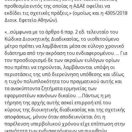
προθεσμία εντός της οποίας η ΑΔΑΕ οφείλει να
εκδίδει τις σχετικές πράξεις.» (ομοίως και η 4305/2018
Διοικ. Εφετείο Αθηνών).
«…σύμφωνα με το άρθρο 6 παρ. 2 εδ. τελευταίο του
Κώδικα Διοικητικής Διαδικασίας, το υιοθετούμενο
μέτρο πρέπει να λαμβάνεται μέσα σε εύλογο χρονικό
διάστημα από την ακρόαση του ενδιαφερομένου. … Για
τον προσδιορισμό δε των ακραίων ευλόγων ορίων
που πρέπει να τηρούνται, λαμβάνονται υπόψη οι
περιστάσεις της υπό διερεύνηση υπόθεσης και ιδίως
η τυχόν πολυπλοκότητα του πραγματικού αυτής και
τα ανακύπτοντα ζητήματα ερμηνείας των
εφαρμοστέων κανόνων δικαίου. ….Πάντως η μη
τήρηση της αρχής αυτής ασκεί επιρροή επί του
κύρους της διοικητικής διαδικασίας και της σχετικής
αποφάσεως, μόνον όταν αποδεικνύεται ότι η
παρέλευση υπερβολικού χρόνου είχε επίπτωση στην
ικανότητα των ενδιαφερόμενων να αμυνθούν