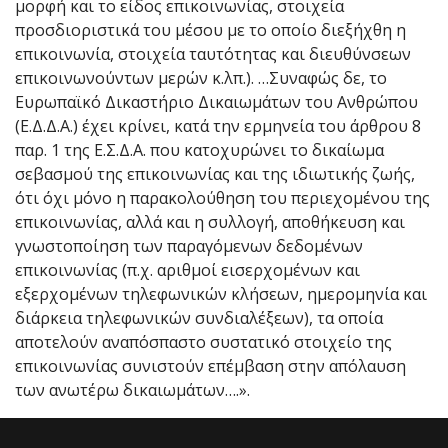
μορφή και το είδος επικοινωνίας, στοιχεία
προσδιοριστικά του μέσου με το οποίο διεξήχθη η
επικοινωνία, στοιχεία ταυτότητας και διευθύνσεων
επικοινωνούντων μερών κ.λπ.). …Συναφώς δε, το
Ευρωπαϊκό Δικαστήριο Δικαιωμάτων του Ανθρώπου
(Ε.Δ.Δ.Α.) έχει κρίνει, κατά την ερμηνεία του άρθρου 8
παρ. 1 της Ε.Σ.Δ.Α. που κατοχυρώνει το δικαίωμα
σεβασμού της επικοινωνίας και της ιδιωτικής ζωής,
ότι όχι μόνο η παρακολούθηση του περιεχομένου της
επικοινωνίας, αλλά και η συλλογή, αποθήκευση και
γνωστοποίηση των παραγόμενων δεδομένων
επικοινωνίας (π.χ. αριθμοί εισερχομένων και
εξερχομένων τηλεφωνικών κλήσεων, ημερομηνία και
διάρκεια τηλεφωνικών συνδιαλέξεων), τα οποία
αποτελούν αναπόσπαστο συστατικό στοιχείο της
επικοινωνίας συνιστούν επέμβαση στην απόλαυση
των ανωτέρω δικαιωμάτων….».