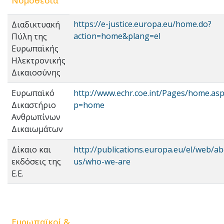
Νομοθεσία
https://e-justice.europa.eu/home.do?
Διαδικτυακή
action=home&plang=el
Πύλη της
Ευρωπαϊκής
Ηλεκτρονικής
Δικαιοσύνης
Ευρωπαϊκό
http://www.echr.coe.int/Pages/home.as
Δικαστήριο
p=home
Ανθρωπίνων
Δικαιωμάτων
Δίκαιο και
http://publications.europa.eu/el/web/a
εκδόσεις της
us/who-we-are
Ε.Ε.
Ευρωπαϊκοί &