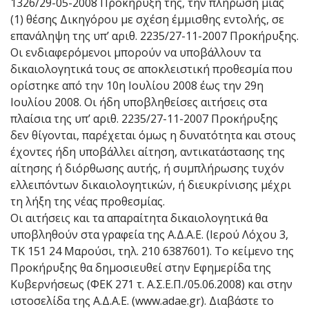
1326/29-05-2008 Προκήρυξή της, την πλήρωση μίας
(1) θέσης Δικηγόρου με σχέση έμμισθης εντολής, σε
επανάληψη της υπʼ αριθ. 2235/27-11-2007 Προκήρυξης.
Οι ενδιαφερόμενοι μπορούν να υποβάλλουν τα
δικαιολογητικά τους σε αποκλειστική προθεσμία που
ορίστηκε από την 10η Ιουλίου 2008 έως την 29η
Ιουλίου 2008. Οι ήδη υποβληθείσες αιτήσεις στα
πλαίσια της υπʼ αριθ. 2235/27-11-2007 Προκήρυξης
δεν θίγονται, παρέχεται όμως η δυνατότητα και στους
έχοντες ήδη υποβάλλει αίτηση, αντικατάστασης της
αίτησης ή διόρθωσης αυτής, ή συμπλήρωσης τυχόν
ελλειπόντων δικαιολογητικών, ή διευκρίνισης μέχρι
τη λήξη της νέας προθεσμίας.
Οι αιτήσεις και τα απαραίτητα δικαιολογητικά θα
υποβληθούν στα γραφεία της Α.Δ.Α.Ε. (Ιερού Λόχου 3,
ΤΚ 151 24 Μαρούσι, τηλ. 210 6387601). Το κείμενο της
Προκήρυξης θα δημοσιευθεί στην Εφημερίδα της
Κυβερνήσεως (ΦΕΚ 271 τ. Α.Σ.Ε.Π./05.06.2008) και στην
ιστοσελίδα της Α.Δ.Α.Ε. (www.adae.gr). Διαβάστε το