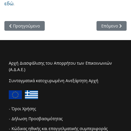
εδώ
.
Προηγούμενο άρθρο: Προκήρυξη - Πλήρωση 3 θέσεων ΕΕΠ με 
Επόμενο άρθρο:
Προηγούμενο
Επόμενο
Αρχή Διασφάλισης του Απορρήτου των Επικοινωνιών
(Α.Δ.Α.Ε.)
Συνταγματικά κατοχυρωμένη Ανεξάρτητη Αρχή
- Όροι Χρήσης
- Δήλωση Προσβασιμότητας
- Κώδικας ηθικής και επαγγελματικής συμπεριφοράς