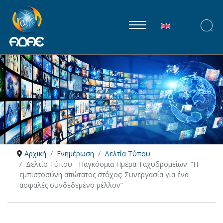
Επιλέξτε τη γλώ
Αρχική
Ενημέρωση
Δελτία Τύπου
Δελτίο Τύπου - Παγκόσμια Ημέρα Ταχυδρομείων: “Η
εμπιστοσύνη απώτατος στόχος: Συνεργασία για ένα
ασφαλές συνδεδεμένο μέλλον”