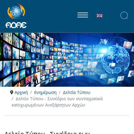
Επιλέξτε τη γλώ
Αρχική
Ενημέρωση
Δελτία Τύπου
Δελτίο Τύπου - Συνέδριο των συνταγματικά
κατοχυρωμένων Ανεξάρτητων Αρχών
Δελτίο Τύπου - Συνέδριο των