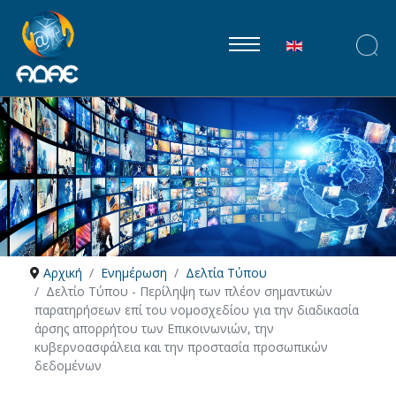
Επιλέξτε τη γλώ
Αρχική
Ενημέρωση
Δελτία Τύπου
Δελτίο Τύπου - Περίληψη των πλέον σημαντικών
παρατηρήσεων επί του νομοσχεδίου για την διαδικασία
άρσης απορρήτου των Επικοινωνιών, την
κυβερνοασφάλεια και την προστασία προσωπικών
δεδομένων